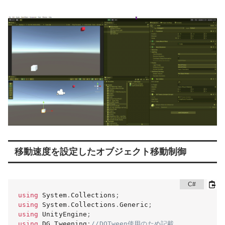
移動速度を設定したオブジェクト移動制御
using
 System
.
Collections
;
using
 System
.
Collections
.
Generic
;
using
 UnityEngine
;
using
 DG
.
Tweening
;
//DOTween使用のため記載