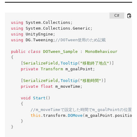
using
 System
.
Collections
;
using
 System
.
Collections
.
Generic
;
using
 UnityEngine
;
using
 DG
.
Tweening
;
//DOTween使用のため記載
public
class
DOTween_Sample
:
MonoBehaviour
{
[
SerializeField
,
Tooltip
(
"移動終了地点"
)
]
private
Transform
 m_goalPoint
;
[
SerializeField
,
Tooltip
(
"移動時間"
)
]
private
float
 m_moveTime
;
void
Start
(
)
{
//m_moveTimeで設定した時間でm_goalPointの位置
this
.
transform
.
DOMove
(
m_goalPoint
.
position
}
}