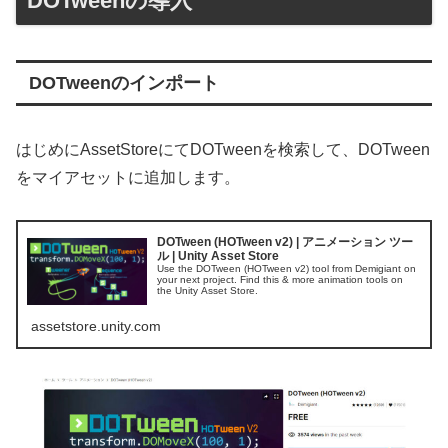
DOTweenの導入
DOTweenのインポート
はじめにAssetStoreにてDOTweenを検索して、DOTween
をマイアセットに追加します。
DOTween (HOTween v2) | アニメーション ツー
ル | Unity Asset Store
Use the DOTween (HOTween v2) tool from Demigiant on
your next project. Find this & more animation tools on
the Unity Asset Store.
assetstore.unity.com