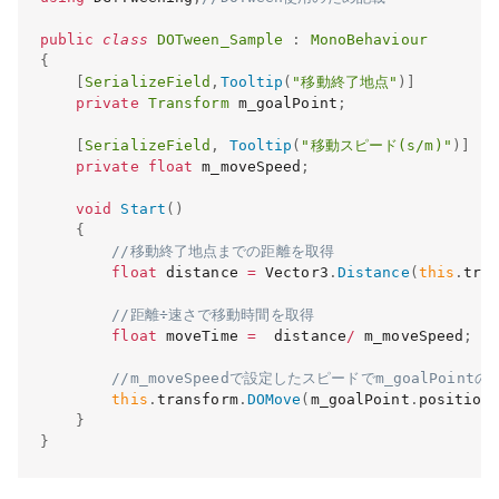
public
class
DOTween_Sample
:
MonoBehaviour
{
[
SerializeField
,
Tooltip
(
"移動終了地点"
)
]
private
Transform
 m_goalPoint
;
[
SerializeField
,
Tooltip
(
"移動スピード(s/m)"
)
]
private
float
 m_moveSpeed
;
void
Start
(
)
{
//移動終了地点までの距離を取得
float
 distance 
=
 Vector3
.
Distance
(
this
.
tra
//距離÷速さで移動時間を取得
float
 moveTime 
=
  distance
/
 m_moveSpeed
;
//m_moveSpeedで設定したスピードでm_goalPoin
this
.
transform
.
DOMove
(
m_goalPoint
.
position
}
}