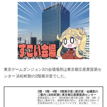
東京ゲームダンジョン2の会場場所は東京都立産業貿易セ
ンター 浜松町館の2階展示室でした。
2階・3階・4階・5階展示室 | 展示室・会議室の
ご案内 | 浜松町館 | 東京都立産業貿易センター
産業貿易センター 浜松町館の展示室 (2階・3階・4階・5
階)のご案内です。各階半室約765㎡、全室で約1,530㎡で
天井高5mの広々としたスペースです。柱が無く、フロー
リングの落ち着いた雰囲気の中で展示会・イベント・セミ