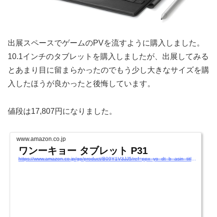
出展スペースでゲームのPVを流すように購入しました。
10.1インチのタブレットを購入しましたが、出展してみる
とあまり目に留まらかったのでもう少し大きなサイズを購
入したほうが良かったと後悔しています。
値段は17,807円になりました。
www.amazon.co.jp
ワンーキョー タブレット P31
https://www.amazon.co.jp/gp/product/B09Y1V3JJ5/ref=ppx_yo_dt_b_asin_title_o02_s00?ie=UTF8&#038;psc=1