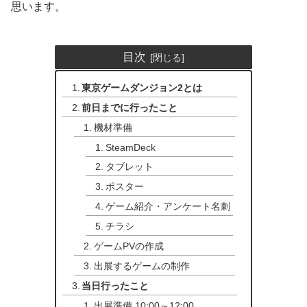
思います。
目次
東京ゲームダンジョン2とは
前日までに行ったこと
機材準備
SteamDeck
タブレット
ポスター
ゲーム紹介・アンケート名刺
チラシ
ゲームPVの作成
出展するゲームの制作
当日行ったこと
出展準備 10:00～12:00