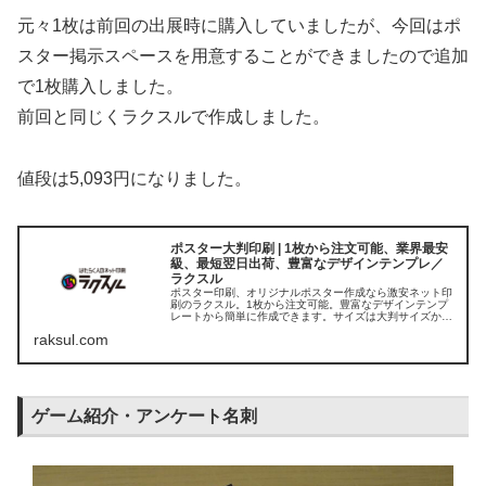
元々1枚は前回の出展時に購入していましたが、今回はポ
スター掲示スペースを用意することができましたので追加
で1枚購入しました。
前回と同じくラクスルで作成しました。
値段は5,093円になりました。
ポスター大判印刷 | 1枚から注文可能、業界最安
級、最短翌日出荷、豊富なデザインテンプレ／
ラクスル
ポスター印刷、オリジナルポスター作成なら激安ネット印
刷のラクスル。1枚から注文可能。豊富なデザインテンプ
レートから簡単に作成できます。サイズは大判サイズから
短冊まで幅広く取り揃えています。商品紹介、告知、メニ
raksul.com
ュー看板、学会、選挙、同人、写真の出力など幅広い用途
でご利用いただけます。ラミネート（パウチ）やPVC（塩
ビ）加...
ゲーム紹介・アンケート名刺